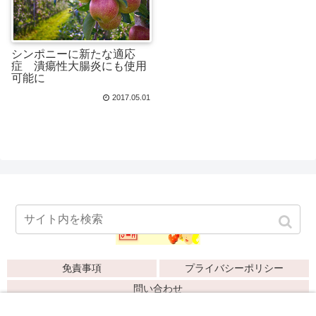
シンポニーに新たな適応
症 潰瘍性大腸炎にも使用
可能に
2017.05.01
免責事項
プライバシーポリシー
問い合わせ
© 2017-2026 ヒポクラテスから赤ひげまで.