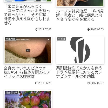
「常に足元がふらつく」
「コップに入った水を持っ
ループス腎炎治療 10の誤
て運べない」 その症状、
解ー患者と一緒に病気と向
脊髄小脳変性症かもしれま
き合う姿が今を変える
せん
2017.07.26
2017.06.03
神経内科
小児科
薬剤抵抗性てんかんを伴う
全身のけいれんピクつき
ドラベ症候群に対するカン
抗CASPR2抗体が関わるア
ナビジオールの有効性
イザックス症候群
2017.05.28
2017.05.27
消化器内科