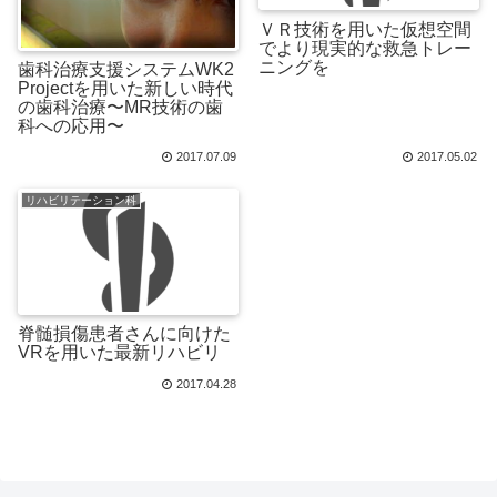
ＶＲ技術を用いた仮想空間
でより現実的な救急トレー
ニングを
歯科治療支援システムWK2
Projectを用いた新しい時代
の歯科治療〜MR技術の歯
科への応用〜
2017.07.09
2017.05.02
リハビリテーション科
脊髄損傷患者さんに向けた
VRを用いた最新リハビリ
2017.04.28