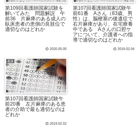
第109回看護師国家試験を
第107回看護師国家試験午
解いてみた 問題解説 午
前61番 Aさん（83歳、男
前36 片麻痺のある成人の
性）は、脳梗塞の後遺症で
臥床患者の患側の良肢位で
右片麻痺があり、在宅療養
適切なのはどれか
中である Aさんの口腔ケ
アについて、介護者への指
導で適切なのはどれか
2020.05.05
2019.02.04
看護
第107回看護師国家試験午
前20番 左片麻痺のある患
者の介助で最も適切なのは
どれか
2019.02.02