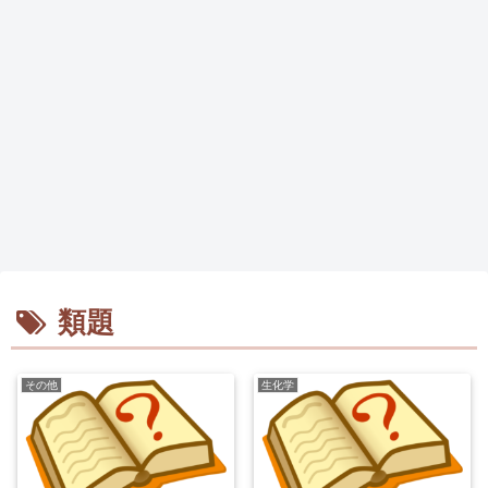
類題
その他
生化学