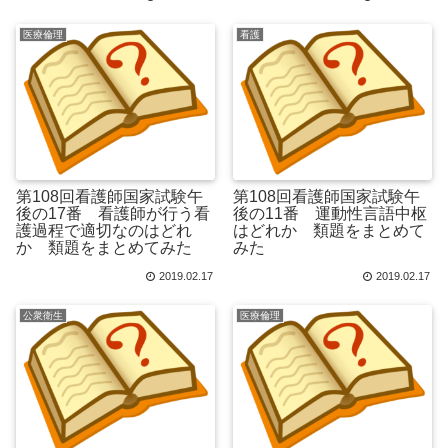
医療倫理
看護
第108回看護師国家試験午
第108回看護師国家試験午
後の17番 看護師が行う看
後の11番 運動性言語中枢
護過程で適切なのはどれ
はどれか 類題をまとめて
か 類題をまとめてみた
みた
2019.02.17
2019.02.17
公衆衛生
医療倫理