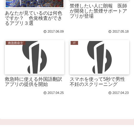
禁煙したい人に朗報 医師
が開発した禁煙サポートア
あなたが見ているのは何色
プリが登場
ですか？ 色覚検査ができ
るアプリ３選
2017.06.09
2017.05.18
救急救命士
IT
救急時に使える外国語翻訳
スマホを使って5秒で男性
アプリの提供を開始
不妊のスクリーニング
2017.04.25
2017.04.23