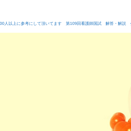
000人以上に参考にして頂いてます 第109回看護師国試 解答・解説