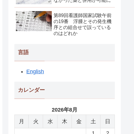
なかった薬と併用が可能に
第89回看護師国家試験午前
の19番 浮腫とその発生機
序との組合せで誤っている
のはどれか
言語
English
カレンダー
2026年8月
月
火
水
木
金
土
日
1
2