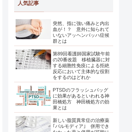
人気記事
突然、指に強い痛みと内出
血が！？ 意外に知られて
いないアッヘンバッハ症候
群とは
第89回看護師国家試験午前
の20番改題 移植臓器に対
する細胞性免疫による拒絶
反応において主体的な役割
をするのはどれか
PTSDのフラッシュバッグ
に効果があるといわれる神
田橋処方 神田橋処方の効
果とは
新しい脂質異常症の治療薬
｢パルモディア｣ 併用でき