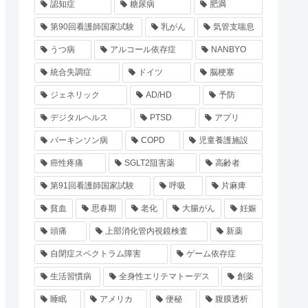
認知症
糖尿病
肥満
第90回看護師国家試験
乳がん
気管支喘息
うつ病
アルコール依存症
NANBYO
統合失調症
ドイツ
脳梗塞
ジェネリック
AD/HD
予防
デジタルヘルス
PTSD
アプリ
パーキンソン病
COPD
児童養護施設
癌性疼痛
SGLT2阻害薬
高齢者
第91回看護師国家試験
呼吸
片麻痺
貧血
思春期
老化
大腸がん
妊娠
頭痛
上部消化管内視鏡検査
新薬
自閉症スペクトラム障害
ゲーム依存症
生活習慣病
全身性エリテマトーデス
創薬
睡眠
アメリカ
便秘
腹膜透析