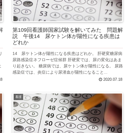
解
第109回看護師国家試験を解いてみた 問題解
説 午後14 尿ケトン体が陽性になる疾患は
どれか
リ
14 尿ケトン体が陽性になる疾患はどれか。 肝硬変糖尿病
ウ
尿路感染症ネフローゼ症候群 肝硬変では、尿の変化はあま
よ
り起きない。 糖尿病では、尿ケトン体が陽性になる。 尿路
感染症では、炎症により尿潜血が陽性になること...
18
2020.07.18
看護