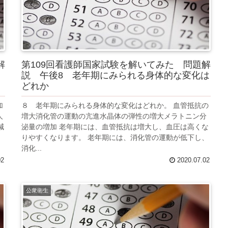
解
第109回看護師国家試験を解いてみた 問題解
説 午後8 老年期にみられる身体的な変化は
どれか
加
８ 老年期にみられる身体的な変化はどれか。 血管抵抗の
人
増大消化管の運動の亢進水晶体の弾性の増大メラトニン分
減
泌量の増加 老年期には、血管抵抗は増大し、血圧は高くな
りやすくなります。 老年期には、消化管の運動が低下し、
消化...
02
2020.07.02
公衆衛生