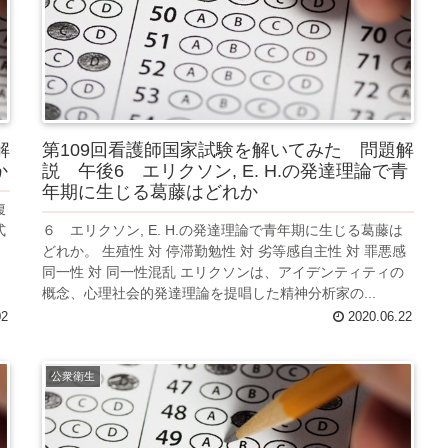
解
第109回看護師国家試験を解いてみた 問題解
か
説 午後6 エリクソン, E. H.の発達理論で青
年期に生じる葛藤はどれか
腹
式
６ エリクソン, E. H.の発達理論で青年期に生じる葛藤は
ま
どれか。 生殖性 対 停滞勤勉性 対 劣等感自主性 対 罪悪感
同一性 対 同一性混乱 エリクソンは、アイデンティティの
概念、心理社会的発達理論を提唱した精神分析家の...
02
2020.06.22
公衆衛生