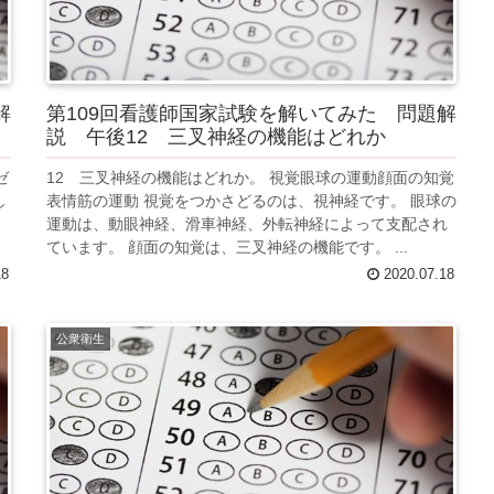
解
第109回看護師国家試験を解いてみた 問題解
説 午後12 三叉神経の機能はどれか
ゼ
12 三叉神経の機能はどれか。 視覚眼球の運動顔面の知覚
し
表情筋の運動 視覚をつかさどるのは、視神経です。 眼球の
、
運動は、動眼神経、滑車神経、外転神経によって支配され
ています。 顔面の知覚は、三叉神経の機能です。 ...
18
2020.07.18
公衆衛生