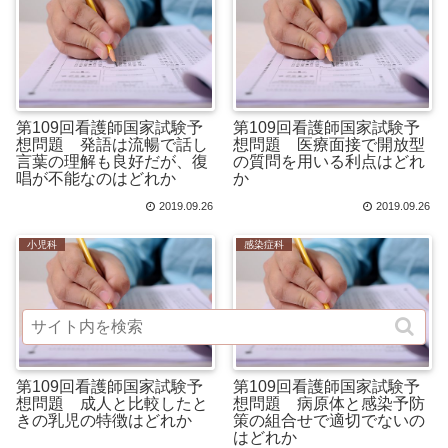
第109回看護師国家試験予
第109回看護師国家試験予
想問題 発語は流暢で話し
想問題 医療面接で開放型
言葉の理解も良好だが、復
の質問を用いる利点はどれ
唱が不能なのはどれか
か
2019.09.26
2019.09.26
小児科
感染症科
第109回看護師国家試験予
第109回看護師国家試験予
想問題 成人と比較したと
想問題 病原体と感染予防
きの乳児の特徴はどれか
策の組合せで適切でないの
はどれか