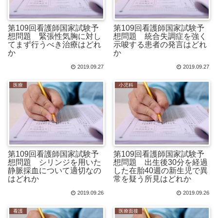
第109回看護師国家試験予
第109回看護師国家試験予
想問題 緊張性気胸に対し
想問題 統合失調症を強く
てまず行うべき治療はどれ
示唆する患者の発言はどれ
か
か
2019.09.27
2019.09.27
医療
小児科
第109回看護師国家試験予
第109回看護師国家試験予
想問題 シリンジを用いた
想問題 出生後30分を経過
静脈採血について適切なの
した在胎40週の新生児で異
はどれか
常を疑う所見はどれか
2019.09.26
2019.09.26
看護
医療面接