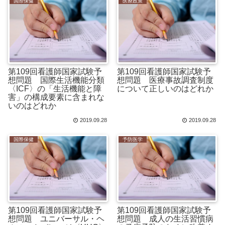
国際保健
医療政策
第109回看護師国家試験予
第109回看護師国家試験予
想問題 国際生活機能分類
想問題 医療事故調査制度
〈ICF〉の「生活機能と障
について正しいのはどれか
害」の構成要素に含まれな
いのはどれか
2019.09.28
2019.09.28
国際保健
予防医学
第109回看護師国家試験予
第109回看護師国家試験予
想問題 ユニバーサル・ヘ
想問題 成人の生活習慣病