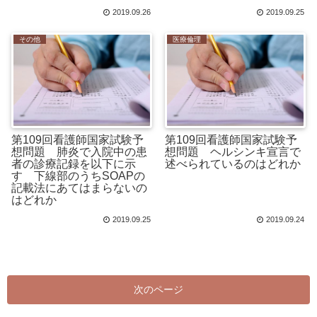
2019.09.26
2019.09.25
その他
医療倫理
第109回看護師国家試験予
第109回看護師国家試験予
想問題 肺炎で入院中の患
想問題 ヘルシンキ宣言で
者の診療記録を以下に示
述べられているのはどれか
す 下線部のうちSOAPの
記載法にあてはまらないの
はどれか
2019.09.25
2019.09.24
次のページ