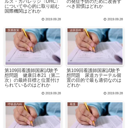
ルス・カバレッジ〈UHC〉
の発症予防のために改善す
について中心的に取り組む
べき習慣はどれか
国際機関はどれか
2019.09.28
2019.09.28
医療政策
泌尿器科
第109回看護師国家試験予
第109回看護師国家試験予
想問題 健康日本21（第二
想問題 尿道カテーテル留
次）の最終目標と位置付け
置の目的で最も適切なのは
られているのはどれか
どれか
2019.09.28
2019.09.28
呼吸器内科
看護