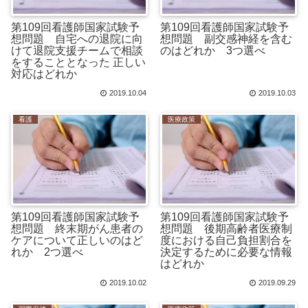
第109回看護師国家試験予
第109回看護師国家試験予
想問題 自宅への退院に向
想問題 副交感神経を含む
けて退院支援チームで相談
のはどれか 3つ選べ
をすることとなった 正しい
対応はどれか
2019.10.04
2019.10.03
看護
医療政策
第109回看護師国家試験予
第109回看護師国家試験予
想問題 終末期がん患者の
想問題 後期高齢者医療制
ケアについて正しいのはど
度における自己負担割合を
れか 2つ選べ
決定するために必要な情報
はどれか
2019.10.02
2019.09.29