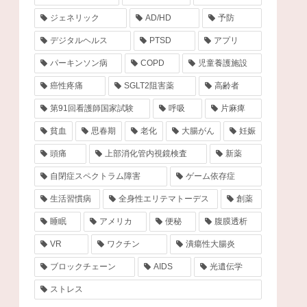
ジェネリック
AD/HD
予防
デジタルヘルス
PTSD
アプリ
パーキンソン病
COPD
児童養護施設
癌性疼痛
SGLT2阻害薬
高齢者
第91回看護師国家試験
呼吸
片麻痺
貧血
思春期
老化
大腸がん
妊娠
頭痛
上部消化管内視鏡検査
新薬
自閉症スペクトラム障害
ゲーム依存症
生活習慣病
全身性エリテマトーデス
創薬
睡眠
アメリカ
便秘
腹膜透析
VR
ワクチン
潰瘍性大腸炎
ブロックチェーン
AIDS
光遺伝学
ストレス