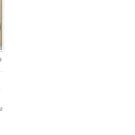
の
く
要
02