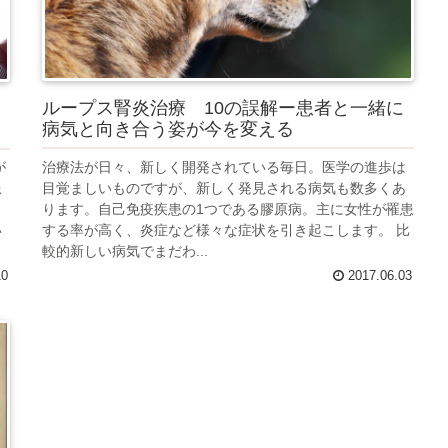
ループス腎炎治療 10の誤解ー患者と一緒に
病気と向き合う姿が今を変える
治療法が日々、新しく開発されている毎日。医学の進歩は
が
目覚ましいものですが、新しく発見される病気も数多くあ
患
ります。自己免疫疾患の1つである膠原病。主に女性が罹患
り
する率が高く、炎症など様々な症状を引き起こします。 比
い
較的新しい病気でまだわ...
10
2017.06.03