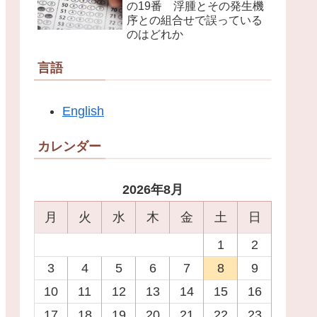
の19番 浮腫とその発生機
序との組合せで誤っている
のはどれか
言語
English
カレンダー
2026年8月
月
火
水
木
金
土
日
1
2
3
4
5
6
7
8
9
10
11
12
13
14
15
16
17
18
19
20
21
22
23