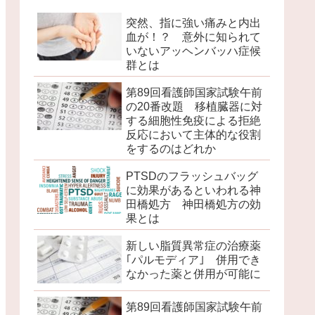
突然、指に強い痛みと内出
血が！？ 意外に知られて
いないアッヘンバッハ症候
群とは
第89回看護師国家試験午前
の20番改題 移植臓器に対
する細胞性免疫による拒絶
反応において主体的な役割
をするのはどれか
PTSDのフラッシュバッグ
に効果があるといわれる神
田橋処方 神田橋処方の効
果とは
新しい脂質異常症の治療薬
｢パルモディア｣ 併用でき
なかった薬と併用が可能に
第89回看護師国家試験午前