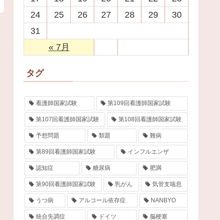
24
25
26
27
28
29
30
31
« 7月
タグ
看護師国家試験
第109回看護師国家試験
第107回看護師国家試験
第108回看護師国家試験
予想問題
類題
難病
第89回看護師国家試験
インフルエンザ
認知症
糖尿病
肥満
第90回看護師国家試験
乳がん
気管支喘息
うつ病
アルコール依存症
NANBYO
統合失調症
ドイツ
脳梗塞