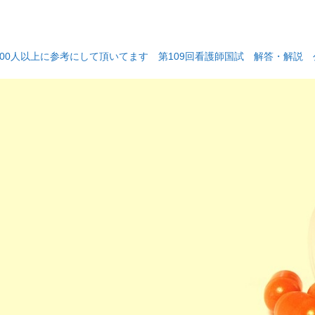
000人以上に参考にして頂いてます 第109回看護師国試 解答・解説