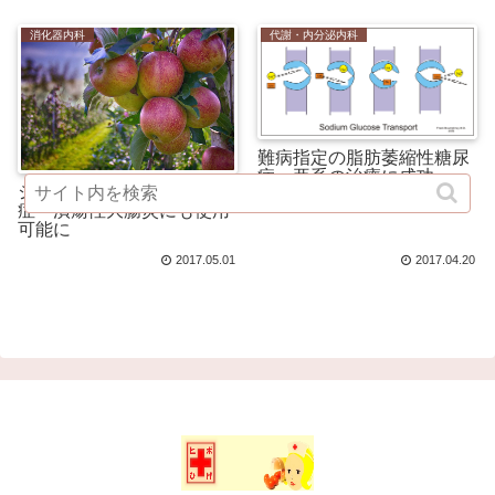
消化器内科
代謝・内分泌内科
難病指定の脂肪萎縮性糖尿
病一亜系の治療に成功
シンポニーに新たな適応
症 潰瘍性大腸炎にも使用
可能に
2017.05.01
2017.04.20