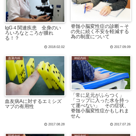
脊髄小脳変性症の診断～そ
IgG４関連疾患 全身のい
の先に続く不安を軽減する
ろいろなところが腫れ
為の制度について
る！？
2018.02.02
2017.09.09
血液内科
神経内科
「常に足元がふらつく」
「コップに入った水を持っ
血友病Aに対するエミシズ
て運べない」 その症状、
マブの有用性
脊髄小脳変性症かもしれま
せん
2017.08.28
2017.07.26
腎臓内科
神経内科