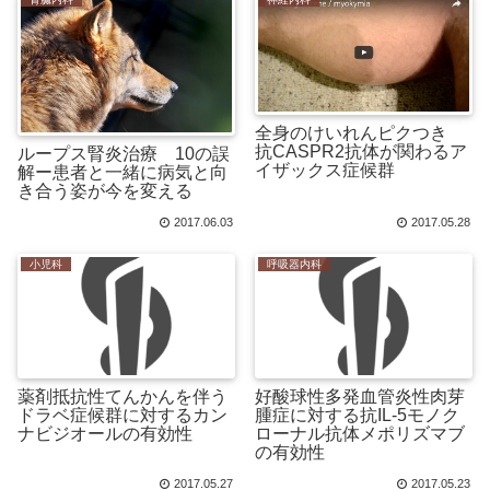
全身のけいれんピクつき
抗CASPR2抗体が関わるア
ループス腎炎治療 10の誤
イザックス症候群
解ー患者と一緒に病気と向
き合う姿が今を変える
2017.06.03
2017.05.28
小児科
呼吸器内科
薬剤抵抗性てんかんを伴う
好酸球性多発血管炎性肉芽
ドラベ症候群に対するカン
腫症に対する抗IL-5モノク
ナビジオールの有効性
ローナル抗体メポリズマブ
の有効性
2017.05.27
2017.05.23