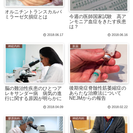
オルニチントランスカルバ
今週の医師国家試験 高ア
ミラーゼ欠損症とは
ンモニア血症をきたす疾患
は？
2018.06.17
2018.06.16
神経内科
新薬
後期発症脊髄性筋萎縮症の
脳の難治性疾患のひとつア
あらたな治療法について
レキサンダー病 病気の進
NEJMからの報告
行に関する原因が明らかに
2018.04.09
2018.02.22
膠原病科
神経内科